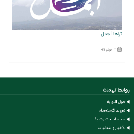
تراها أجمل
٠٣ يوليو ٢٠٢٤
اقرأ المزيد
روابط تهمك
حول البوابة
شروط الاستخدام​
سياسة الخصوصية​
الأخبار والفعاليات​