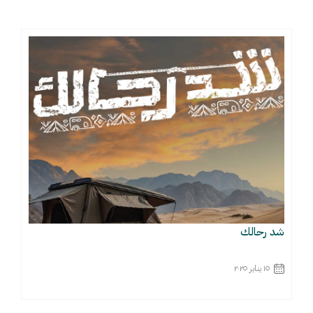
شد رحالك
١٥ يناير ٢٠٢٥